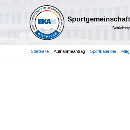
Zum
Sportgemeinschaft
Inhalt
Betriebss
springen
Startseite
Aufnahmeantrag
Sportkalender
Mitg